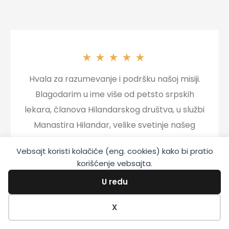
Hvala za razumevanje i podršku našoj misiji.
Blagodarim u ime više od petsto srpskih
lekara, članova Hilandarskog društva, u službi
Manastira Hilandar, velike svetinje našeg
naroda.
Vebsajt koristi kolačiće (eng. cookies) kako bi pratio
Želeći Vam svako dobro, blagdareći,
korišćenje vebsajta.
Prof. dr Radisav Rašo Šćepanović
U redu
Prof. dr Radisav Rašo
Šćepanović
X
Pred. Hilandarskog lekarskog društva