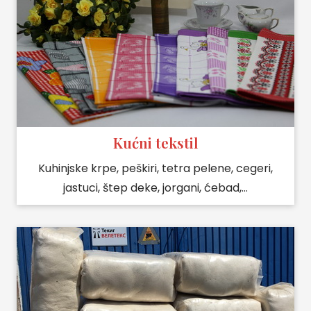
Kućni tekstil
Kuhinjske krpe, peškiri, tetra pelene, cegeri,
jastuci, štep deke, jorgani, ćebad,…