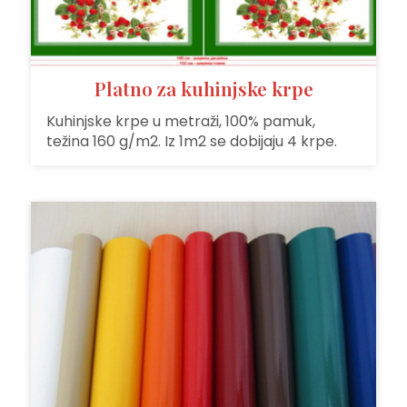
Platno za kuhinjske krpe
Kuhinjske krpe u metraži, 100% pamuk,
težina 160 g/m2. Iz 1m2 se dobijaju 4 krpe.