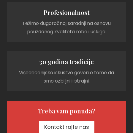
Profesionalnost
Težimo dugoročnoj saradnji na osnovu
pouzdanog kvaliteta robe i usluga.
30 godina tradicije
Višedecenijsko iskustvo govori o tome da
smo ozbiljni i istrajni.
Treba vam ponuda?
Kontaktirajte nas