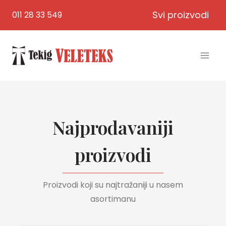
Skip
Svi proizvodi
011 28 33 549
to
content
Najprodavaniji
proizvodi
Proizvodi koji su najtražaniji u nasem
asortimanu