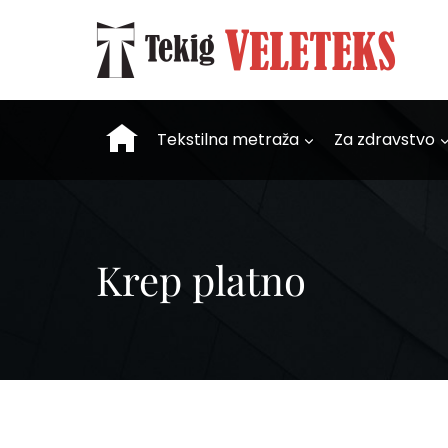
Skip
to
content
Tekstilna metraža
Za zdravstvo
Krep platno