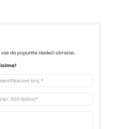
 vas da popunite sledeći obrazac.
licima!