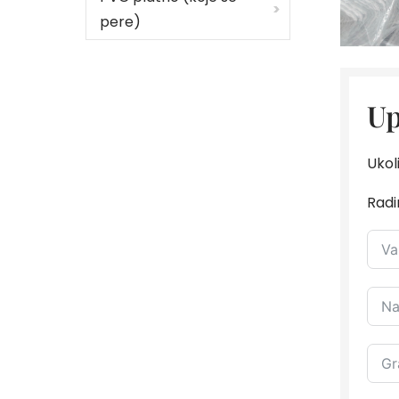
pere)
Up
Ukol
Radi