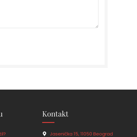
u
Kontakt
il?
Jasenička 15, 11050 Beograd