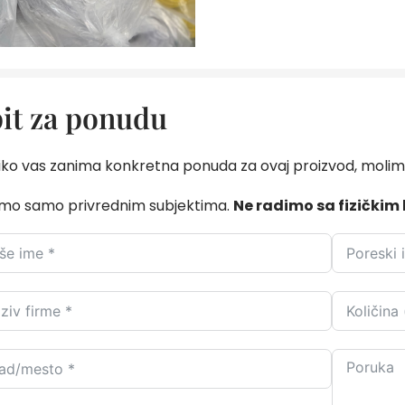
it za ponudu
iko vas zanima konkretna ponuda za ovaj proizvod, molim
mo samo privrednim subjektima.
Ne radimo sa fizičkim 