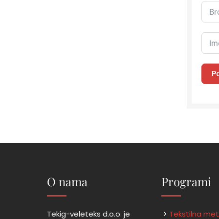
P
O nama
Programi
Tekig-veleteks d.o.o. je
Tekstilna me