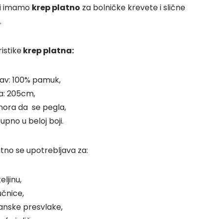
i imamo
krep platno
za bolničke krevete i slične
.
istike
krep platna:
av: 100% pamuk,
na: 205cm,
mora da se pegla,
upno u beloj boji
.
tno se upotrebljava za:
eljinu,
učnice,
anske presvlake,