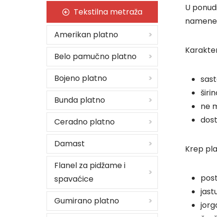
U ponud
Tekstilna metraža
namene
Amerikan platno
Karakter
Belo pamučno platno
Bojeno platno
sast
širi
Bunda platno
ne 
dost
Ceradno platno
Damast
Krep pla
Flanel za pidžame i
post
spavaćice
jast
Gumirano platno
jorg