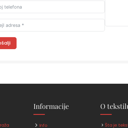
ošalji
Informacije
O tekstil
traža
Šta je tekst
Info