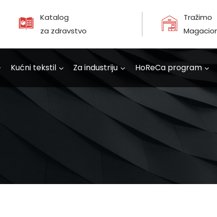
Katalog
Tražimo
za zdravstvo
Magacio
Kućni tekstil
Za industriju
HoReCa program