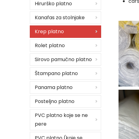
čarš
Hirurško platno
Kanafas za stolnjake
Krep platno
Rolet platno
Sirovo pamučno platno
Štampano platno
Panama platno
Posteljno platno
PVC platno koje se ne
pere
PVC platno (koje se