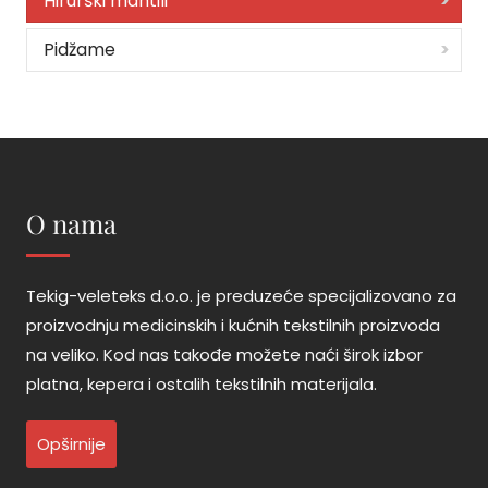
Hirurški mantili
Pidžame
O nama
Tekig-veleteks d.o.o. je preduzeće specijalizovano za
proizvodnju medicinskih i kućnih tekstilnih proizvoda
na veliko. Kod nas takođe možete naći širok izbor
platna, kepera i ostalih tekstilnih materijala.
Opširnije