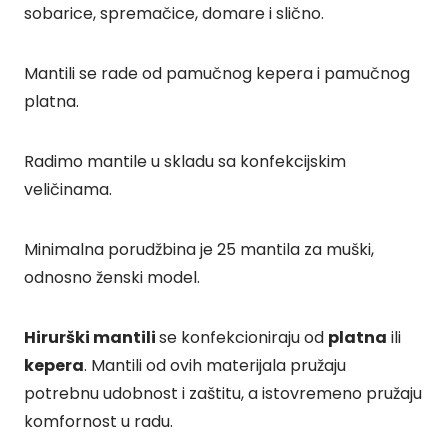
sobarice, spremačice, domare i slično.
Mantili se rade od pamučnog kepera i pamučnog
platna.
Radimo mantile u skladu sa konfekcijskim
veličinama.
Minimalna porudžbina je 25 mantila za muški,
odnosno ženski model.
Hirurški mantili
se konfekcioniraju od
platna
ili
kepera
. Mantili od ovih materijala pružaju
potrebnu udobnost i zaštitu, a istovremeno pružaju
komfornost u radu.