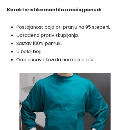
Karakteristike mantila u našoj ponudi
:
Postojanost boja pri pranju na 95 stepeni,
Dorađeno protiv skupljanja,
Sastav 100% pamuk,
U beloj boji,
Omogućava koži da normalno diše.