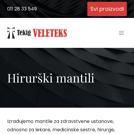
Skip
Svi proizvodi
011 28 33 549
to
content
Hirurški mantili
Izrađujemo mantile za zdravstvene ustanove,
odnosno za lekare, medicinske sestre, hirurge,