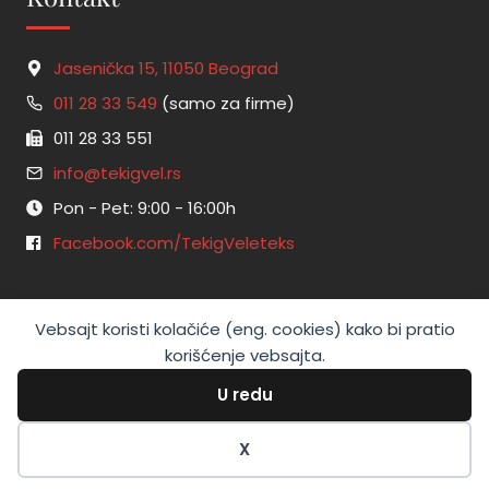
Jasenička 15, 11050 Beograd
011 28 33 549
(samo za firme)
011 28 33 551
info@tekigvel.rs
Pon - Pet: 9:00 - 16:00h
Facebook.com/TekigVeleteks
Vebsajt koristi kolačiće (eng. cookies) kako bi pratio
korišćenje vebsajta.
U redu
Copyright © 2026 Tekig-veleteks d.o.o. Razvoj
vojkan.net
.
X