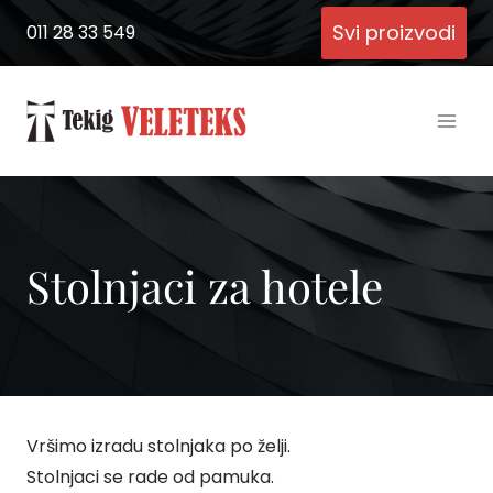
Skip
Svi proizvodi
011 28 33 549
to
content
Stolnjaci za hotele
Vršimo izradu stolnjaka po želji.
Stolnjaci se rade od pamuka.