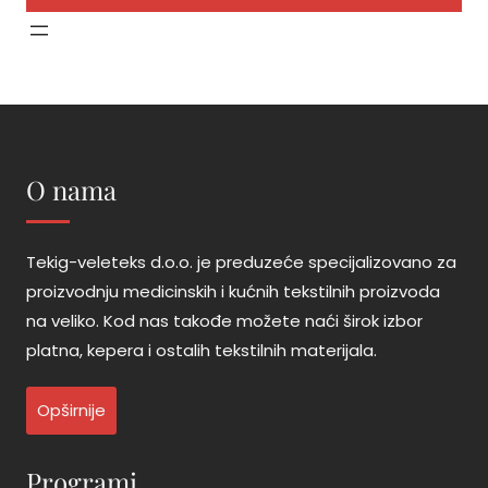
O nama
Tekig-veleteks d.o.o. je preduzeće specijalizovano za
proizvodnju medicinskih i kućnih tekstilnih proizvoda
na veliko. Kod nas takođe možete naći širok izbor
platna, kepera i ostalih tekstilnih materijala.
Opširnije
Programi