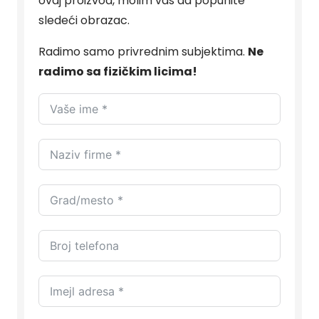
ovaj proizvod, molim vas da popunite
sledeći obrazac.
Radimo samo privrednim subjektima.
Ne
radimo sa fizičkim licima!