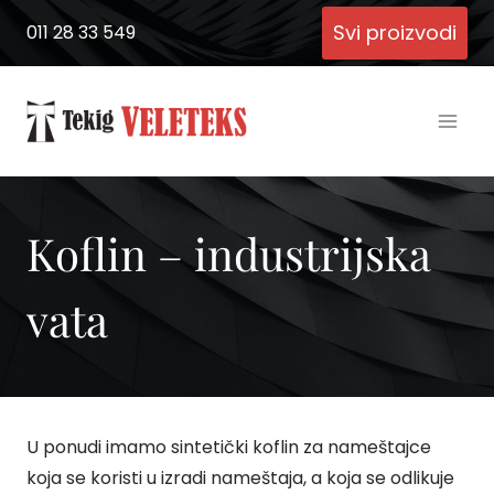
Skip
Svi proizvodi
011 28 33 549
to
content
Koflin – industrijska
vata
U ponudi imamo sintetički koflin za nameštajce
koja se koristi u izradi nameštaja, a koja se odlikuje