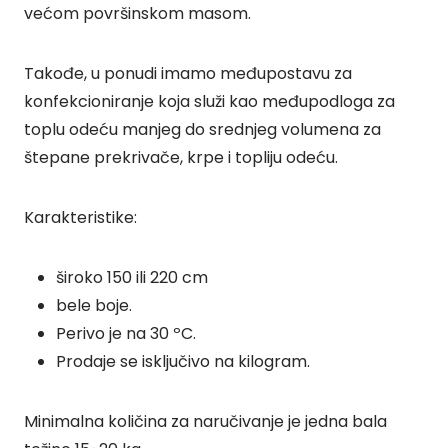
većom površinskom masom.
Takođe, u ponudi imamo međupostavu za
konfekcioniranje koja služi kao međupodloga za
toplu odeću manjeg do srednjeg volumena za
štepane prekrivače, krpe i topliju odeću.
Karakteristike:
široko 150 ili 220 cm
bele boje.
Perivo je na 30 ºC.
Prodaje se isključivo na kilogram.
Minimalna količina za naručivanje je jedna bala