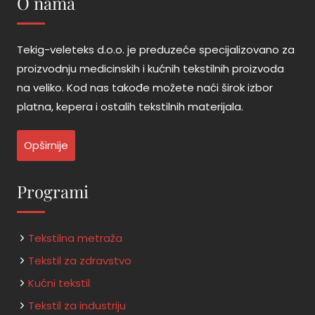
O nama
Tekig-veleteks d.o.o. je preduzeće specijalizovano za
proizvodnju medicinskih i kućnih tekstilnih proizvoda
na veliko. Kod nas takođe možete naći širok izbor
platna, kepera i ostalih tekstilnih materijala.
Opširnije
Programi
Tekstilna metraža
Tekstil za zdravstvo
Kućni tekstil
Tekstil za industriju